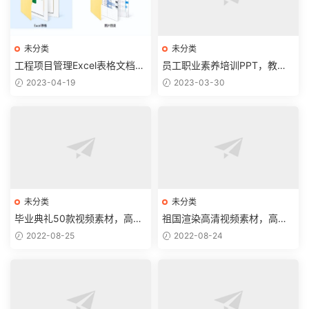
未分类
未分类
工程项目管理Excel表格文档，
员工职业素养培训PPT，教育
136款模板应用，复制套用超
教学演示模板，全内容设置直
2023-04-19
2023-03-30
轻松【25058】
接应用
未分类
未分类
毕业典礼50款视频素材，高清
祖国渲染高清视频素材，高清
卡通剪辑模板，排版应用拿来
视频文件，剪辑套改高质量应
2022-08-25
2022-08-24
就用
用