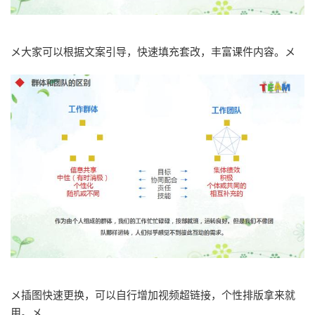
メ大家可以根据文案引导，快速填充套改，丰富课件内容。メ
メ插图快速更换，可以自行增加视频超链接，个性排版拿来就
用。メ