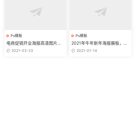
Ps模板
Ps模板
电商促销开业海报高清图片，P
2021年牛年新年海报展板，PS
SD源文件设计，排版创意拿来
D文件位图设计，高清素材套用
2021-03-23
2021-01-14
就用
Ps模板
Ps模板
牛年年会策划邀请函，晚会誓
夜市羊肉串烧烤高清素材，PS
师大会PPT素材，精美设计拿
D源文件套改，位图设计好轻松
2021-01-06
2021-01-04
来就用